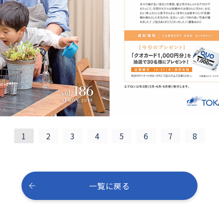
1
2
3
4
5
6
7
8
一覧に戻る